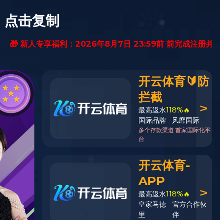
讯
开云网
简体中文
English
翻译
引擎
说明
次数：
741