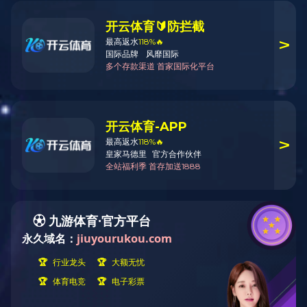
红外光源
气体探测器
严苛环境监测产品
工业环境监测产品
商业环境监测产品
燃气管线监测产品
家庭环境监测产品
火焰探测器
FM认证火焰探测器
特种火焰探测器
快速报警火焰探测器
常规防爆火焰探测器
非防爆火焰探测器
报警控制器
总线式控制器
分线式控制器
餐饮专用
火气检测系统
气体分析装置