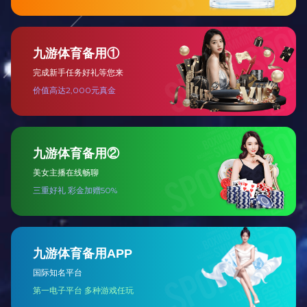
项目成功背后，离不开项目团队的周密计划、技术创新
以及对客户需求的深刻理解，是团队成员的不懈努力，为翼
捷股份在行业内赢得了良好声誉。此次项目的成功不仅对公
司当前业务的稳健发展有积极的影响，更为未来的项目合作
和市场拓展奠定了坚实的基础。
期待翼捷股份能够在未来继续取得更多的项目成功，为