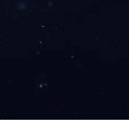
我们的使命：保护顾客生命财产安全