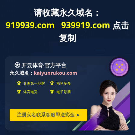
网站首页
开云网
红外传感器
红外滤光片
热释电传感器
热电堆传感器
红外气体传感器