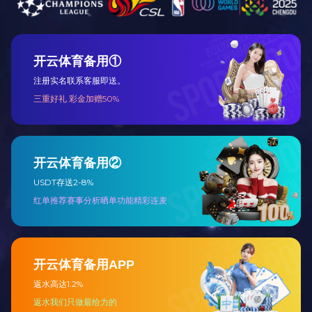
作者：
网站管理员
日期：
2024-01-23
浏览次数：
267
近期，翼捷股份圆满完成了洋河股份8万吨陶坛库项目的
验收，再次凸显了翼捷股份在工业安全监测领域的卓越实力
和执行能力。洋河股份给予项目高度评价，这不仅是对翼捷
股份团队高效协作和卓越执行力的充分认可，也是对公司产
品和服务质量的充分信任。