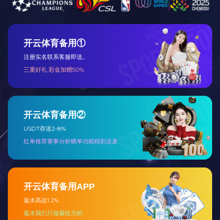
集团新闻 | 南阳防爆所专家莅临翼捷昆山分公司 指导防爆产品并肯定 SG1 系列
阅读正文