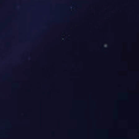
喜报 | 翼捷股份获得 “政府采购优秀供应商”殊荣
阅读正文
喜报 | 翼捷股份助力中国海油文昌 9-7 油田成功投产
阅读正文