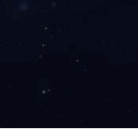
喜报 | 翼捷助力我国海上首个规模化特超稠油热采开发项目投产
阅读正文